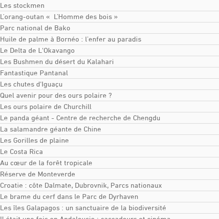
Les stockmen
L’orang-outan « L’Homme des bois »
Parc national de Bako
Huile de palme à Bornéo : l’enfer au paradis
Le Delta de L'Okavango
Les Bushmen du désert du Kalahari
Fantastique Pantanal
Les chutes d'Iguaçu
Quel avenir pour des ours polaire ?
Les ours polaire de Churchill
Le panda géant - Centre de recherche de Chengdu
La salamandre géante de Chine
Les Gorilles de plaine
Le Costa Rica
Au cœur de la forêt tropicale
Réserve de Monteverde
Croatie : côte Dalmate, Dubrovnik, Parcs nationaux
Le brame du cerf dans le Parc de Dyrhaven
Les îles Galapagos : un sanctuaire de la biodiversité
Il était une fois en Andalousie : cascadeurs et cinéma