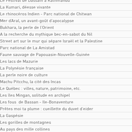
Le Festival de Dassain à Kathmandu
La Kumari, déesse vivante
Le rhinocéros Indien - Parc national de Chitwan
Mer d’Aral, un avant-goût d’apocalypse
Bukhara, la perle de l’Orient
A la recherche du mythique bec-en-sabot du Nil
Street art sur le mur qui sépare Israël et la Palestine
Parc national de La Amistad
Faune sauvage de Papouasie-Nouvelle-Guinée
Les lacs de Mazurie
La Polynésie française
La perle noire de culture
Machu Pitcchu, la cité des Incas
Le Québec : villes, nature, patrimoine, etc.
Les îles Mingan, solitude en archipel
Les fous de Bassan - Ile-Bonaventure
Prêtes moi ta plume : cueillette du duvet d’eider
La Gaspésie
Les gorilles de montagnes
Au pays des mille collines