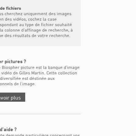
de fichiers
us cherchez uniquement des images
en des vidéos, cochez la case
spondant au type de fichier souhaité
la colonne d’affinage de recherche, à
e des résultats de votre recherche.
r pictures ?
 Biospher picture est la banque d’image
 vidéo de Gilles Martin. Cette collection
 diversifiée est déstinée aux
onnels de l’image.
voir plus
d’aide ?
ute demande particulière concernant vos