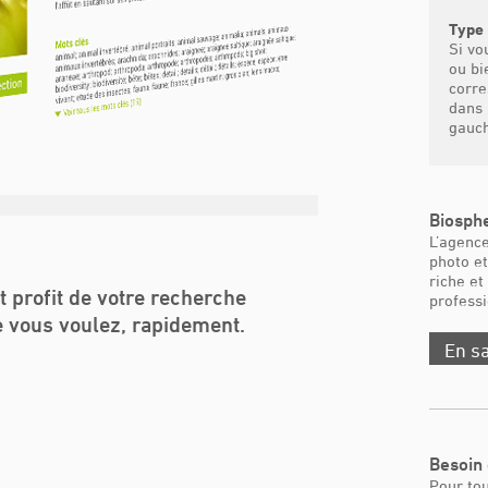
Type 
Si vo
ou bi
corre
dans 
gauch
Biosphe
L’agence
photo et
riche et
t profit de votre recherche
professi
e vous voulez, rapidement.
En sa
Besoin 
Pour to