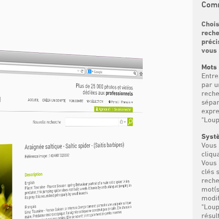
Comm
Chois
reche
préci
vous 
Mots 
Entre
par u
reche
sépar
expre
"Loup
Syst
Vous 
cliqu
Vous 
clés 
reche
mot(s
modif
"Loup
résul