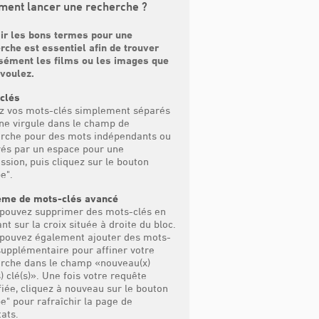
ent lancer une recherche ?
ir les bons termes pour une
rche est essentiel afin de trouver
sément les films ou les images que
voulez.
clés
z vos mots-clés simplement séparés
ne virgule dans le champ de
rche pour des mots indépendants ou
és par un espace pour une
ssion, puis cliquez sur le bouton
e".
ème de mots-clés avancé
pouvez supprimer des mots-clés en
ant sur la croix située à droite du bloc.
pouvez également ajouter des mots-
supplémentaire pour affiner votre
rche dans le champ «nouveau(x)
) clé(s)». Une fois votre requête
iée, cliquez à nouveau sur le bouton
e" pour rafraîchir la page de
tats.